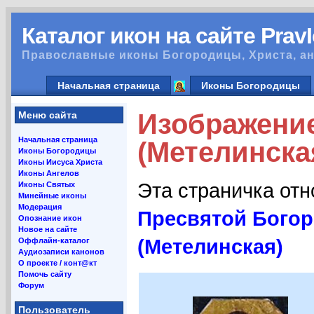
Каталог икон на сайте Prav
Православные иконы Богородицы, Христа, ан
Начальная страница
Иконы Богородицы
Изображени
Меню сайта
Начальная страница
(Метелинска
Иконы Богородицы
Иконы Иисуса Христа
Иконы Ангелов
Эта страничка от
Иконы Святых
Минейные иконы
Модерация
Пресвятой Бого
Опознание икон
Новое на сайте
(Метелинская)
Оффлайн-каталог
Аудиозаписи канонов
О проекте / конт@кт
Помочь сайту
Форум
Пользователь