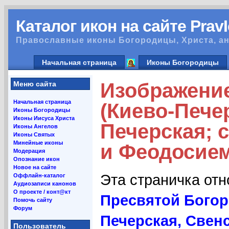
Каталог икон на сайте Prav
Православные иконы Богородицы, Христа, ан
Начальная страница
Иконы Богородицы
Изображение
Меню сайта
Начальная страница
(Киево-Пече
Иконы Богородицы
Иконы Иисуса Христа
Печерская; 
Иконы Ангелов
Иконы Святых
Минейные иконы
и Феодосием
Модерация
Опознание икон
Новое на сайте
Эта страничка от
Оффлайн-каталог
Аудиозаписи канонов
О проекте / конт@кт
Пресвятой Богор
Помочь сайту
Форум
Печерская, Свен
Пользователь