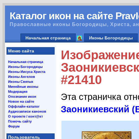
Каталог икон на сайте Prav
Православные иконы Богородицы, Христа, ан
Начальная страница
Иконы Богородицы
Изображени
Меню сайта
Начальная страница
Заоникиевск
Иконы Богородицы
Иконы Иисуса Христа
#21410
Иконы Ангелов
Иконы Святых
Минейные иконы
Модерация
Эта страничка от
Опознание икон
Новое на сайте
Заоникиевский (В
Оффлайн-каталог
Аудиозаписи канонов
О проекте / конт@кт
Помочь сайту
Форум
Пользователь