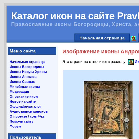
Каталог икон на сайте Pra
Православные иконы Богородицы, Христа, а
Начальная страница
Меню сайта
Изображение иконы Андрон
Эта страничка относится к разделу
Ик
Начальная страница
Иконы Богородицы
Иконы Иисуса Христа
Иконы Ангелов
Иконы Святых
Минейные иконы
Модерация
Опознание икон
Новое на сайте
Оффлайн-каталог
Аудиозаписи канонов
О проекте / конт@кт
Помочь сайту
Форум
Пользователь