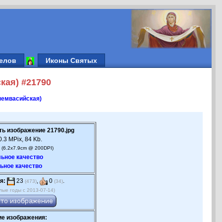
елов
Иконы Святых
кая) #21790
немвасийская)
ть изображение 21790.jpg
.3 MPix, 84 Kb.
 (6.2x7.9cm @ 200DPI)
ьное качество
ьное качество
я:
23
,
0
.
(473)
(34)
лые годы с 2013-07-14)
е изображения: