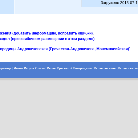
Загружено 2013-07-1
ажения (добавить информацию, исправить ошибки)
.
аздел (при ошибочном размещении в этом разделе)
.
городицы Андрониковская (Греческая-Андроникова, Монемвасийская)'
.
страница
|
Иконы Иисуса Христа
|
Иконы Пресвятой Богородицы
|
Иконы ангелов
|
Иконы святы