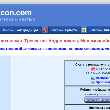
vIcon.com
нгелов и святых
Иконы Богородицы
Иконы Христа
Иконы Анг
иковская (Греческая-Андроникова, Монемвасийс
она Пресвятой Богородицы Андрониковская (Греческая-Андроникова, Мо
Скачать или распечата
490x622, 0
4.1x5.3cm @ 300DPI
Максимал
Произвол
Рейтинг изображени
в этом году
(за прош
Происхождени