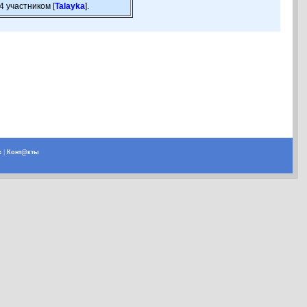
4 участником [
Talayka
].
х
|
Конт@кты