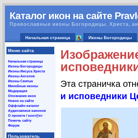
Каталог икон на сайте Prav
Православные иконы Богородицы, Христа, ан
Начальная страница
Иконы Богородицы
Изображение
Меню сайта
Начальная страница
исповедники
Иконы Богородицы
Иконы Иисуса Христа
Иконы Ангелов
Эта страничка от
Иконы Святых
Минейные иконы
Модерация
и исповедники Ц
Опознание икон
Новое на сайте
Оффлайн-каталог
Аудиозаписи канонов
О проекте / конт@кт
Помочь сайту
Форум
Пользователь