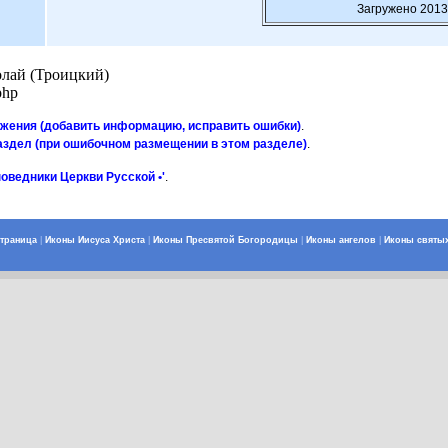
Загружено 2013
лай (Троицкий)
php
ажения (добавить информацию, исправить ошибки)
.
аздел (при ошибочном размещении в этом разделе)
.
поведники Церкви Русской •'
.
страница
|
Иконы Иисуса Христа
|
Иконы Пресвятой Богородицы
|
Иконы ангелов
|
Иконы святы