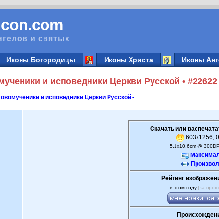
vIcon.com
нгелов и святых
Иконы Богородицы
Иконы Христа
Иконы Анг
мученики и исповедники Церкви Русской • #22622
Новомученики и исповедники Церкви Русской •
Скачать или распечата
603x1256, 0
5.1x10.6cm @ 300DP
Максимал
Произвол
Рейтинг изображен
в этом году
(за прош
Происхождени