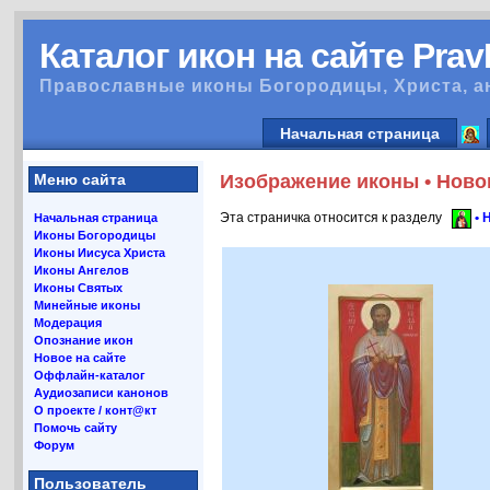
Каталог икон на сайте Pra
Православные иконы Богородицы, Христа, а
Начальная страница
Меню сайта
Изображение иконы • Ново
Эта страничка относится к разделу
• 
Начальная страница
Иконы Богородицы
Иконы Иисуса Христа
Иконы Ангелов
Иконы Святых
Минейные иконы
Модерация
Опознание икон
Новое на сайте
Оффлайн-каталог
Аудиозаписи канонов
О проекте / конт@кт
Помочь сайту
Форум
Пользователь