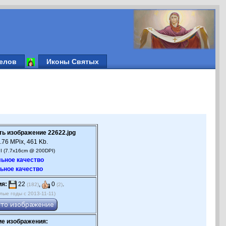
елов
Иконы Святых
ть изображение 22622.jpg
.76 MPix, 461 Kb.
I (7.7x16cm @ 200DPI)
ьное качество
ьное качество
ия:
22
,
0
.
(182)
(2)
лые годы с 2013-11-11)
е изображения: