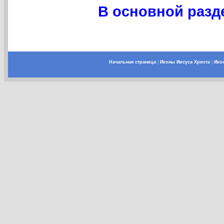
В основной разде
Начальная страница
|
Иконы Иисуса Христа
|
Ико