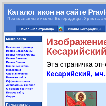
Каталог икон на сайте Prav
Православные иконы Богородицы, Христа, ан
Начальная страница
Иконы Богородицы
Изображени
Меню сайта
Начальная страница
Кесарийский
Иконы Богородицы
Иконы Иисуса Христа
Иконы Ангелов
Эта страничка от
Иконы Святых
Минейные иконы
Модерация
Кесарийский, мч.
Опознание икон
Новое на сайте
Оффлайн-каталог
Аудиозаписи канонов
О проекте / конт@кт
Помочь сайту
Форум
Пользователь