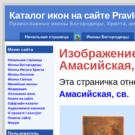
Каталог икон на сайте Prav
Православные иконы Богородицы, Христа, ан
Начальная страница
Иконы Богородицы
Изображени
Меню сайта
Начальная страница
Амасийская, 
Иконы Богородицы
Иконы Иисуса Христа
Иконы Ангелов
Эта страничка от
Иконы Святых
Минейные иконы
Модерация
Амасийская, св.
Опознание икон
Новое на сайте
Оффлайн-каталог
Аудиозаписи канонов
О проекте / конт@кт
Помочь сайту
Форум
Пользователь