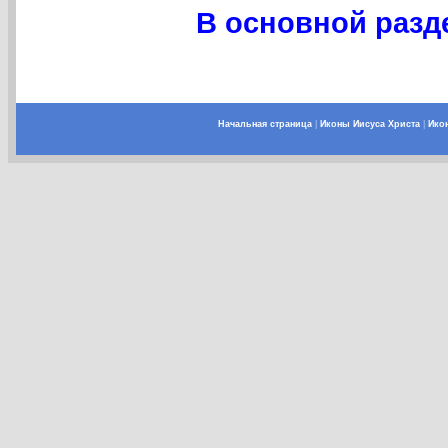
В основной разде
Начальная страница
|
Иконы Иисуса Христа
|
Ико