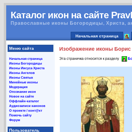
Каталог икон на сайте Pra
Православные иконы Богородицы, Христа, а
Начальная страница
Меню сайта
Изображение иконы Борис 
Эта страничка относится к разделу
Бо
Начальная страница
Иконы Богородицы
Иконы Иисуса Христа
Иконы Ангелов
Иконы Святых
Минейные иконы
Модерация
Опознание икон
Новое на сайте
Оффлайн-каталог
Аудиозаписи канонов
О проекте / конт@кт
Помочь сайту
Форум
Пользователь