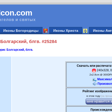
vIcon.com
нгелов и святых
Иконы Богородицы
Иконы Христа
Иконы Анг
Болгарский, блгв. #25284
рис Болгарский, блгв.
Скачать или распечата
240x328, 0
2x2.8cm @ 300DPI
Максимал
Произвол
Рейтинг изображен
в этом году
(за прош
Происхождени