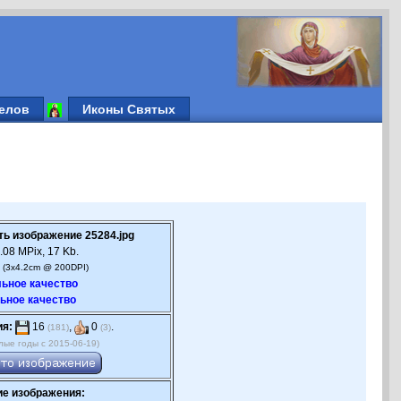
елов
Иконы Святых
ть изображение 25284.jpg
.08 MPix, 17 Kb.
 (3x4.2cm @ 200DPI)
ьное качество
ьное качество
ия:
16
,
0
.
(181)
(3)
лые годы с 2015-06-19)
е изображения: