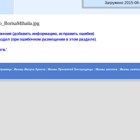
Загружено 2015-06-
_BorisaMihaila.jpg
ажения (добавить информацию, исправить ошибки)
.
аздел (при ошибочном размещении в этом разделе)
.
гв.'
.
страница
|
Иконы Иисуса Христа
|
Иконы Пресвятой Богородицы
|
Иконы ангелов
|
Иконы святы