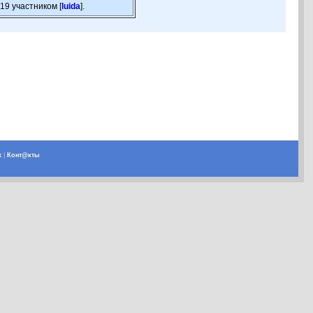
19 участником [
luida
].
х
|
Конт@кты