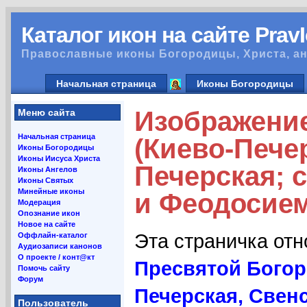
Каталог икон на сайте Prav
Православные иконы Богородицы, Христа, ан
Начальная страница
Иконы Богородицы
Изображение
Меню сайта
Начальная страница
(Киево-Пече
Иконы Богородицы
Иконы Иисуса Христа
Печерская; 
Иконы Ангелов
Иконы Святых
Минейные иконы
и Феодосием
Модерация
Опознание икон
Новое на сайте
Эта страничка от
Оффлайн-каталог
Аудиозаписи канонов
О проекте / конт@кт
Пресвятой Богор
Помочь сайту
Форум
Печерская, Свен
Пользователь