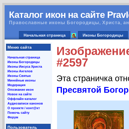
Каталог икон на сайте Prav
Православные иконы Богородицы, Христа, ан
Начальная страница
Иконы Богородицы
Изображени
Меню сайта
Начальная страница
#2597
Иконы Богородицы
Иконы Иисуса Христа
Иконы Ангелов
Эта страничка от
Иконы Святых
Минейные иконы
Модерация
Пресвятой Бого
Опознание икон
Новое на сайте
Оффлайн-каталог
Аудиозаписи канонов
О проекте / конт@кт
Помочь сайту
Форум
Пользователь