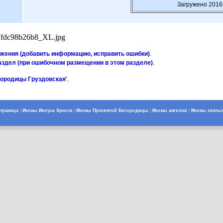
Загружено 2016
fdc98b26b8_XL.jpg
ажения (добавить информацию, исправить ошибки)
.
аздел (при ошибочном размещении в этом разделе)
.
городицы Груздовская'
.
страница
|
Иконы Иисуса Христа
|
Иконы Пресвятой Богородицы
|
Иконы ангелов
|
Иконы святы