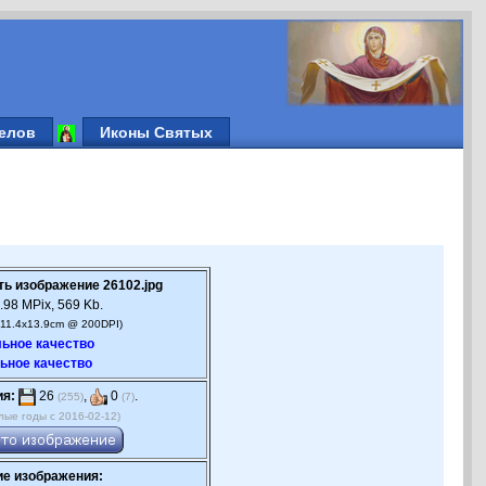
елов
Иконы Святых
ть изображение 26102.jpg
.98 MPix, 569 Kb.
(11.4x13.9cm @ 200DPI)
ьное качество
ьное качество
ия:
26
,
0
.
(255)
(7)
лые годы с 2016-02-12)
е изображения: