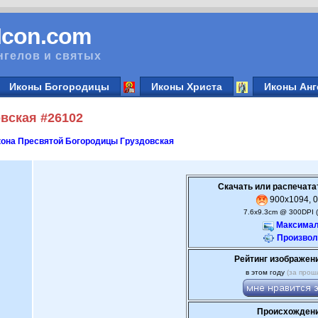
vIcon.com
нгелов и святых
Иконы Богородицы
Иконы Христа
Иконы Анг
вская #26102
она Пресвятой Богородицы Груздовская
Скачать или распечата
900x1094, 0
7.6x9.3cm @ 300DPI 
Максимал
Произвол
Рейтинг изображен
в этом году
(за прош
Происхождени