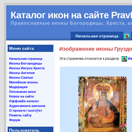
Каталог икон на сайте Pra
Православные иконы Богородицы, Христа, а
Начальная страница
Меню сайта
Изображение иконы Груздо
Эта страничка относится к разделу
Ик
Начальная страница
Иконы Богородицы
Иконы Иисуса Христа
Иконы Ангелов
Иконы Святых
Минейные иконы
Модерация
Опознание икон
Новое на сайте
Оффлайн-каталог
Аудиозаписи канонов
О проекте / конт@кт
Помочь сайту
Форум
Пользователь