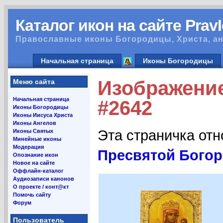
Каталог икон на сайте Prav
Православные иконы Богородицы, Христа, ан
Начальная страница
Иконы Богородицы
Изображение
Меню сайта
Начальная страница
#2642
Иконы Богородицы
Иконы Иисуса Христа
Иконы Ангелов
Эта страничка от
Иконы Святых
Минейные иконы
Модерация
Пресвятой Бого
Опознание икон
Новое на сайте
Оффлайн-каталог
Аудиозаписи канонов
О проекте / конт@кт
Помочь сайту
Форум
Пользователь