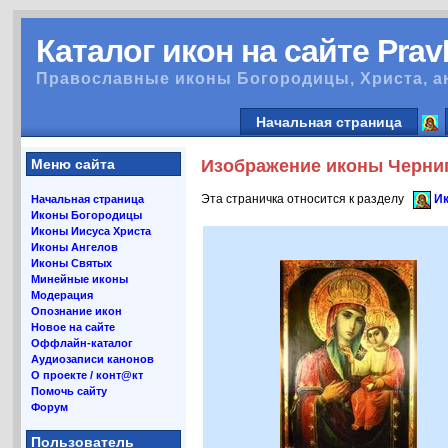
Каталог икон на сайте Pra
Православные иконы Богородицы, Христа, а
Начальная страница
Меню сайта
Изображение иконы Черниг
Эта страничка относится к разделу
Ик
Начальная страница
Иконы Богородицы
Иконы Иисуса Христа
Иконы Ангелов
Иконы Святых
Минейные иконы
Модерация
Опознание икон
Новое на сайте
Оффлайн-каталог
Аудиозаписи канонов
О проекте / конт@кт
Помочь сайту
Форум
Пользователь