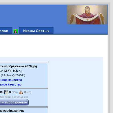
елов
Иконы Святых
ть изображение 2676.jpg
34 MPix, 105 Kb.
 (6.2x9cm @ 200DPI)
ьное качество
ьное качество
ия:
8
,
0
.
(550)
(48)
лые годы с 2009-11-10)
е изображения: