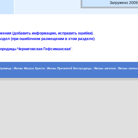
Загружено 2009
ажения (добавить информацию, исправить ошибки)
.
аздел (при ошибочном размещении в этом разделе)
.
городицы Черниговская Гефсиманская'
.
страница
|
Иконы Иисуса Христа
|
Иконы Пресвятой Богородицы
|
Иконы ангелов
|
Иконы святы