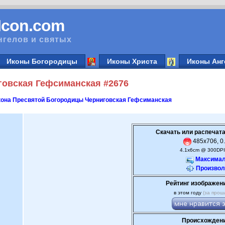
vIcon.com
нгелов и святых
Иконы Богородицы
Иконы Христа
Иконы Анг
овская Гефсиманская #2676
она Пресвятой Богородицы Черниговская Гефсиманская
Скачать или распечата
485x706, 0.
4.1x6cm @ 300DPI
Максимал
Произвол
Рейтинг изображен
в этом году
(за прош
Происхождени