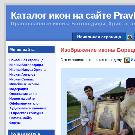
Каталог икон на сайте Pra
Православные иконы Богородицы, Христа, а
Начальная страница
Меню сайта
Изображение иконы Борецк
Эта страничка относится к разделу
Ик
Начальная страница
Иконы Богородицы
Иконы Иисуса Христа
Иконы Ангелов
Иконы Святых
Минейные иконы
Модерация
Опознание икон
Новое на сайте
Оффлайн-каталог
Аудиозаписи канонов
О проекте / конт@кт
Помочь сайту
Форум
Пользователь