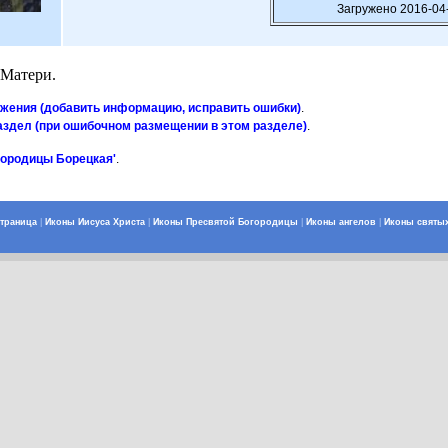
Загружено 2016-04-
 Матери.
ажения (добавить информацию, исправить ошибки)
.
аздел (при ошибочном размещении в этом разделе)
.
городицы Борецкая'
.
страница
|
Иконы Иисуса Христа
|
Иконы Пресвятой Богородицы
|
Иконы ангелов
|
Иконы святы