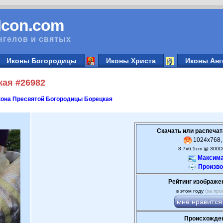
vIcon.com
нгелов и святых
Иконы Богородицы
Иконы Христа
Иконы Анг
ая #26982
она Пресвятой Богородицы Борецкая
Скачать или распечат
1024x768, 
8.7x6.5cm @ 300D
Максима
Произво
Рейтинг изображе
в этом году
(за про
Происхожден