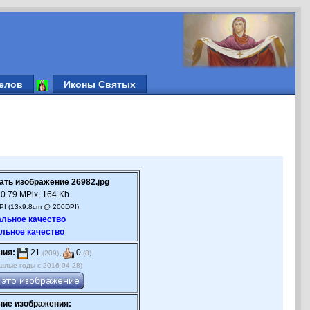
елов
Иконы Святых
ать изображение 26982.jpg
0.79 MPix, 164 Kb.
PI (13x9.8cm @ 200DPI)
льное качество
льное качество
ния:
21
,
0
.
(209)
(8)
шлые годы с 2016-04-28)
ие изображения: