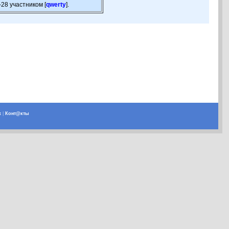
28 участником [
qwerty
].
х
|
Конт@кты