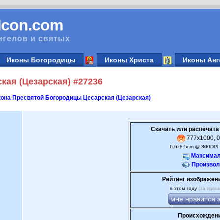
vIcon.com
нгелов и святых
Иконы Богородицы
Иконы Христа
Иконы Анг
кая (Цезарская) #27236
она Пресвятой Богородицы Цесарская (Цезарская)
Скачать или распечата
777x1000, 0
6.6x8.5cm @ 300DPI 
Максимал
Произвол
Рейтинг изображен
в этом году
(за прош
Происхождени