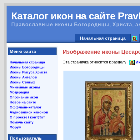
Каталог икон на сайте Pra
Православные иконы Богородицы, Христа, а
Начальная страница
Меню сайта
Изображение иконы Цесарс
Эта страничка относится к разделу
Ик
Начальная страница
Иконы Богородицы
Иконы Иисуса Христа
Иконы Ангелов
Иконы Святых
Минейные иконы
Модерация
Опознание икон
Новое на сайте
Оффлайн-каталог
Аудиозаписи канонов
О проекте / конт@кт
Помочь сайту
Форум
Пользователь