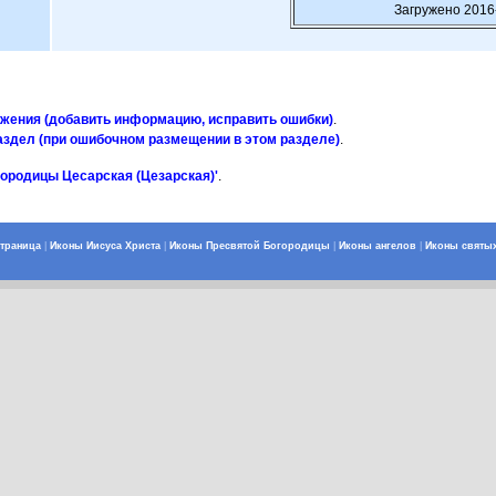
Загружено 2016
ажения (добавить информацию, исправить ошибки)
.
аздел (при ошибочном размещении в этом разделе)
.
городицы Цесарская (Цезарская)'
.
страница
|
Иконы Иисуса Христа
|
Иконы Пресвятой Богородицы
|
Иконы ангелов
|
Иконы святы