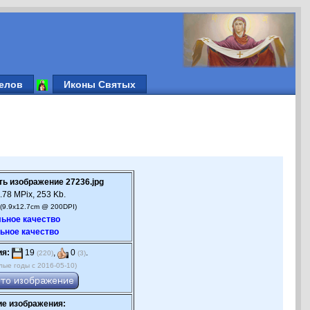
елов
Иконы Святых
ть изображение 27236.jpg
.78 MPix, 253 Kb.
(9.9x12.7cm @ 200DPI)
ьное качество
ьное качество
ия:
19
,
0
.
(220)
(3)
лые годы с 2016-05-10)
е изображения: