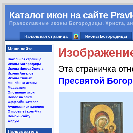
Каталог икон на сайте Prav
Православные иконы Богородицы, Христа, ан
Начальная страница
Иконы Богородицы
Изображение
Меню сайта
Начальная страница
Иконы Богородицы
Эта страничка от
Иконы Иисуса Христа
Иконы Ангелов
Пресвятой Бого
Иконы Святых
Минейные иконы
Модерация
Опознание икон
Новое на сайте
Оффлайн-каталог
Аудиозаписи канонов
О проекте / конт@кт
Помочь сайту
Форум
Пользователь