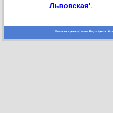
Львовская'
.
Начальная страница
|
Иконы Иисуса Христа
|
Ико