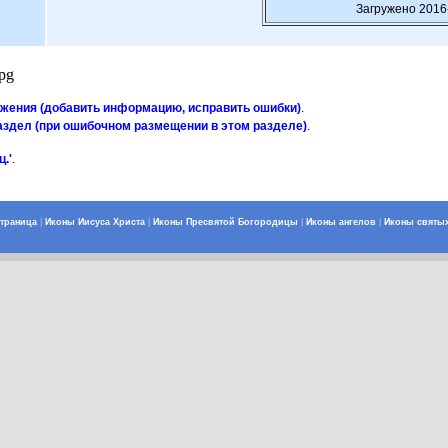
Загружено 2016
pg
ажения (добавить информацию, исправить ошибки)
.
аздел (при ошибочном размещении в этом разделе)
.
.'
.
страница
|
Иконы Иисуса Христа
|
Иконы Пресвятой Богородицы
|
Иконы ангелов
|
Иконы святы