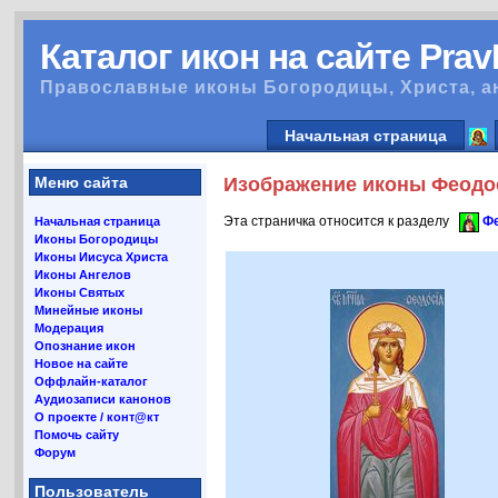
Каталог икон на сайте Pra
Православные иконы Богородицы, Христа, а
Начальная страница
Меню сайта
Изображение иконы Феодос
Эта страничка относится к разделу
Фе
Начальная страница
Иконы Богородицы
Иконы Иисуса Христа
Иконы Ангелов
Иконы Святых
Минейные иконы
Модерация
Опознание икон
Новое на сайте
Оффлайн-каталог
Аудиозаписи канонов
О проекте / конт@кт
Помочь сайту
Форум
Пользователь