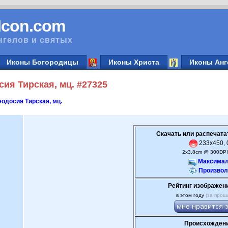
vIcon.com
нгелов и святых
Иконы Богородицы
Иконы Христа
Иконы Анг
ия Тирская, мц. #27325
одосия Тирская, мц.
Скачать или распечата
233x450, 0
2x3.8cm @ 300DPI
Максимал
Произвол
Рейтинг изображен
в этом году
(за прош
Происхождени