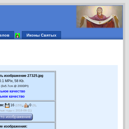
елов
Иконы Святых
ть изображение 27325.jpg
.1 MPix, 58 Kb.
 (3x5.7cm @ 200DPI)
ьное качество
ьное качество
ия:
16
,
0
.
(155)
(3)
лые годы с 2016-06-11)
е изображения: