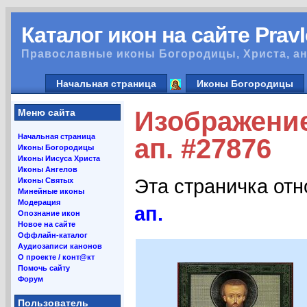
Каталог икон на сайте Prav
Православные иконы Богородицы, Христа, ан
Начальная страница
Иконы Богородицы
Изображение
Меню сайта
Начальная страница
ап. #27876
Иконы Богородицы
Иконы Иисуса Христа
Иконы Ангелов
Эта страничка от
Иконы Святых
Минейные иконы
Модерация
ап.
Опознание икон
Новое на сайте
Оффлайн-каталог
Аудиозаписи канонов
О проекте / конт@кт
Помочь сайту
Форум
Пользователь