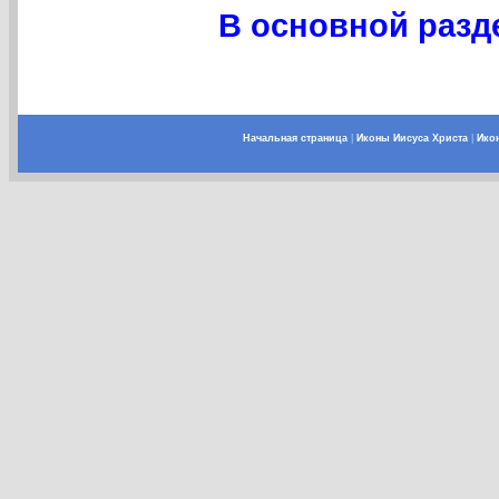
В основной разде
Начальная страница
|
Иконы Иисуса Христа
|
Ико