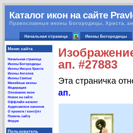
Каталог икон на сайте Prav
Православные иконы Богородицы, Христа, ан
Начальная страница
Иконы Богородицы
Изображение
Меню сайта
Начальная страница
ап. #27883
Иконы Богородицы
Иконы Иисуса Христа
Иконы Ангелов
Эта страничка от
Иконы Святых
Минейные иконы
Модерация
ап.
Опознание икон
Новое на сайте
Оффлайн-каталог
Аудиозаписи канонов
О проекте / конт@кт
Помочь сайту
Форум
Пользователь