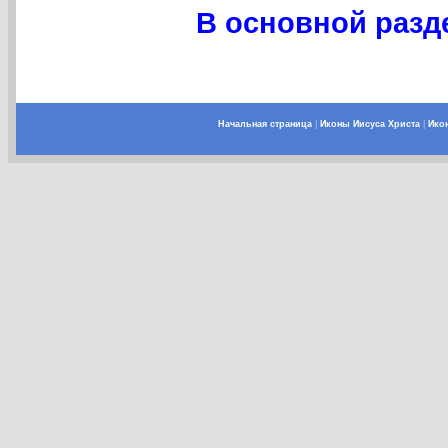
В основной разде
Начальная страница
|
Иконы Иисуса Христа
|
Ико