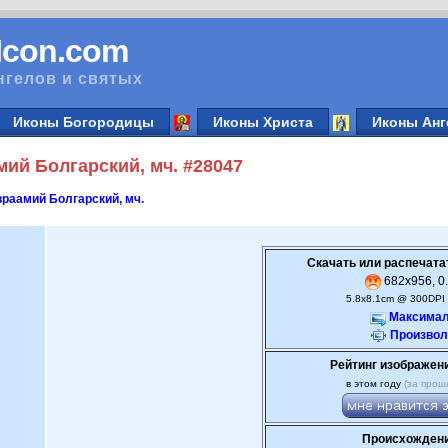
vIcon.com
нгелов и святых
Иконы Богородицы
Иконы Христа
Иконы Анг
ий Болгарский, мч. #28047
раамий Болгарский, мч.
Скачать или распечата
682x956, 0.
5.8x8.1cm @ 300DPI 
Максимал
Произвол
Рейтинг изображен
в этом году
(за прош
Происхождени