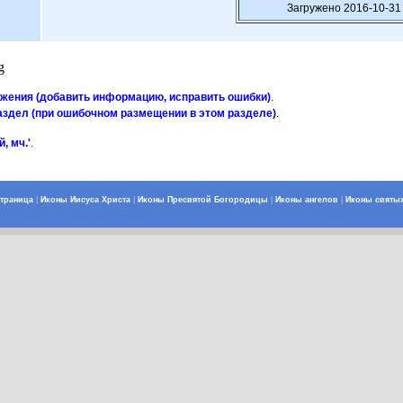
Загружено 2016-10-31 
g
ажения (добавить информацию, исправить ошибки)
.
аздел (при ошибочном размещении в этом разделе)
.
, мч.'
.
страница
|
Иконы Иисуса Христа
|
Иконы Пресвятой Богородицы
|
Иконы ангелов
|
Иконы святы