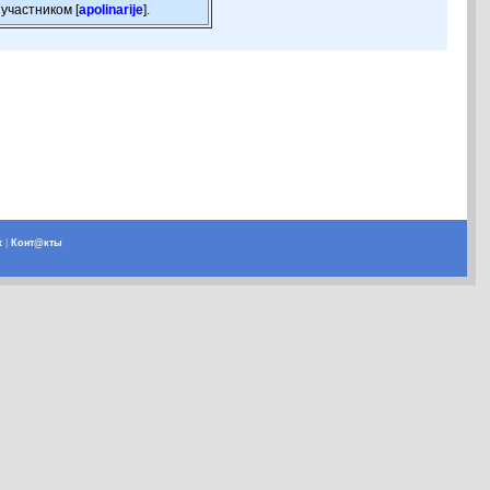
участником [
apolinarije
].
х
|
Конт@кты