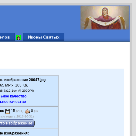
елов
Иконы Святых
ть изображение 28047.jpg
65 MPix, 103 Kb.
(8.7x12.1cm @ 200DPI)
ьное качество
ьное качество
ия:
15
,
0
.
(204)
(3)
лые годы с 2016-10-31)
е изображения: