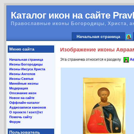
Каталог икон на сайте Pra
Православные иконы Богородицы, Христа, а
Начальная страница
Меню сайта
Изображение иконы Авраам
Эта страничка относится к разделу
Ав
Начальная страница
Иконы Богородицы
Иконы Иисуса Христа
Иконы Ангелов
Иконы Святых
Минейные иконы
Модерация
Опознание икон
Новое на сайте
Оффлайн-каталог
Аудиозаписи канонов
О проекте / конт@кт
Помочь сайту
Форум
Пользователь