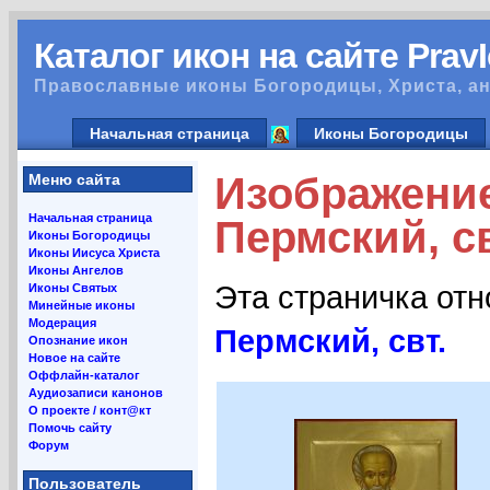
Каталог икон на сайте Prav
Православные иконы Богородицы, Христа, ан
Начальная страница
Иконы Богородицы
Изображени
Меню сайта
Начальная страница
Пермский, св
Иконы Богородицы
Иконы Иисуса Христа
Иконы Ангелов
Эта страничка от
Иконы Святых
Минейные иконы
Модерация
Пермский, свт.
Опознание икон
Новое на сайте
Оффлайн-каталог
Аудиозаписи канонов
О проекте / конт@кт
Помочь сайту
Форум
Пользователь