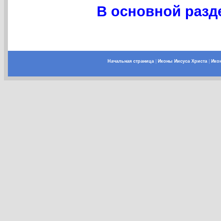
В основной разде
Начальная страница
|
Иконы Иисуса Христа
|
Ико