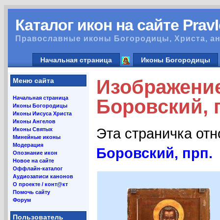
Каталог икон на сайте Prav
Православные иконы Богородицы, Христа, ан
Начальная страница
Иконы Богородицы
Изображени
Меню сайта
Начальная страница
Боровский, 
Иконы Богородицы
Иконы Иисуса Христа
Иконы Ангелов
Эта страничка от
Иконы Святых
Минейные иконы
Модерация
Боровский, прп.
Опознание икон
Новое на сайте
Оффлайн-каталог
Аудиозаписи канонов
О проекте / конт@кт
Помочь сайту
Форум
Пользователь