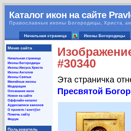
Каталог икон на сайте Prav
Православные иконы Богородицы, Христа, ан
Начальная страница
Иконы Богородицы
Изображени
Меню сайта
Начальная страница
#30340
Иконы Богородицы
Иконы Иисуса Христа
Иконы Ангелов
Эта страничка от
Иконы Святых
Минейные иконы
Модерация
Пресвятой Бого
Опознание икон
Новое на сайте
Оффлайн-каталог
Аудиозаписи канонов
О проекте / конт@кт
Помочь сайту
Форум
Пользователь