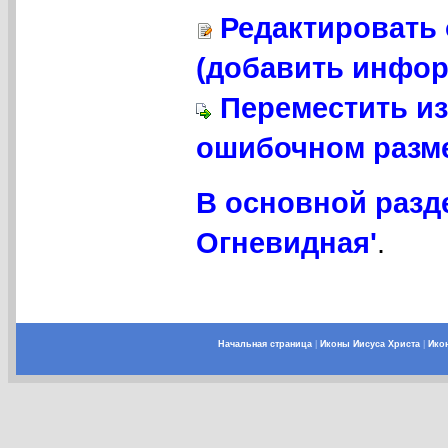
Редактировать 
(добавить инфор
Переместить из
ошибочном разме
В основной разд
Огневидная'
.
Начальная страница
|
Иконы Иисуса Христа
|
Ико