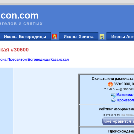
vIcon.com
нгелов и святых
Иконы Богородицы
Иконы Христа
Иконы Анг
кая #30600
она Пресвятой Богородицы Казанская
Скачать или распечата
869x1000, 0
7.4x8.5cm @ 300DPI
Максимал
Произвол
Рейтинг изображен
в этом году
(за прош
Происхождени