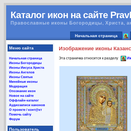
Каталог икон на сайте Pra
Православные иконы Богородицы, Христа, а
Начальная страница
Меню сайта
Изображение иконы Казанс
Эта страничка относится к разделу
Ик
Начальная страница
Иконы Богородицы
Иконы Иисуса Христа
Иконы Ангелов
Иконы Святых
Минейные иконы
Модерация
Опознание икон
Новое на сайте
Оффлайн-каталог
Аудиозаписи канонов
О проекте / конт@кт
Помочь сайту
Форум
Пользователь