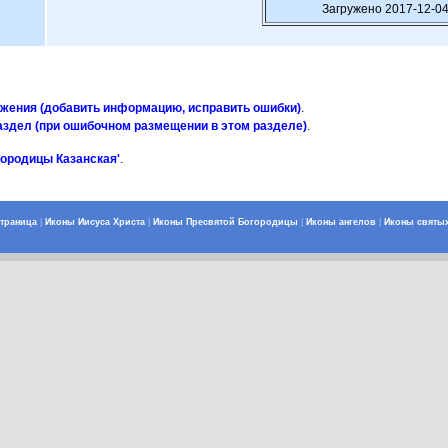
Загружено 2017-12-04
ажения (добавить информацию, исправить ошибки)
.
аздел (при ошибочном размещении в этом разделе)
.
городицы Казанская'
.
страница
|
Иконы Иисуса Христа
|
Иконы Пресвятой Богородицы
|
Иконы ангелов
|
Иконы святы