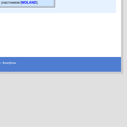
 участником [
WOLAND
].
х
|
Конт@кты