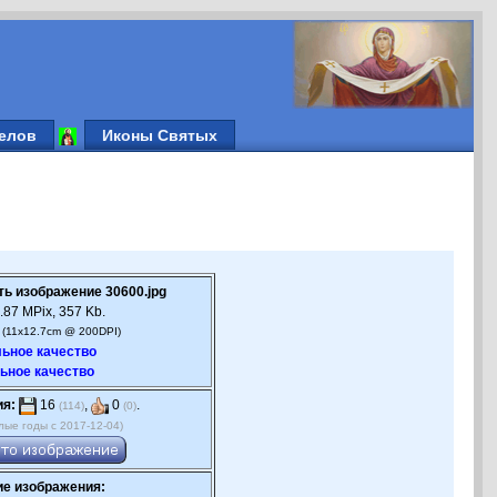
елов
Иконы Святых
ть изображение 30600.jpg
.87 MPix, 357 Kb.
 (11x12.7cm @ 200DPI)
ьное качество
ьное качество
ия:
16
,
0
.
(114)
(0)
лые годы с 2017-12-04)
е изображения: