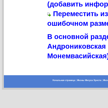
(добавить инфор
Переместить из
ошибочном разме
В основной разд
Андрониковская 
Монемвасийская)
Начальная страница
|
Иконы Иисуса Христа
|
Ико