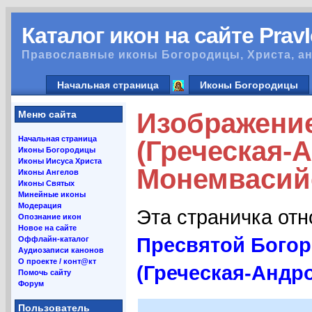
Каталог икон на сайте Prav
Православные иконы Богородицы, Христа, ан
Начальная страница
Иконы Богородицы
Изображени
Меню сайта
Начальная страница
(Греческая-
Иконы Богородицы
Иконы Иисуса Христа
Монемвасийс
Иконы Ангелов
Иконы Святых
Минейные иконы
Модерация
Эта страничка от
Опознание икон
Новое на сайте
Пресвятой Бого
Оффлайн-каталог
Аудиозаписи канонов
О проекте / конт@кт
(Греческая-Андр
Помочь сайту
Форум
Пользователь