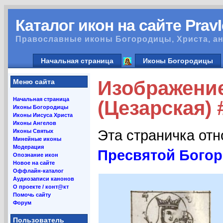
Каталог икон на сайте Prav
Православные иконы Богородицы, Христа, ан
Начальная страница
Иконы Богородицы
Изображение
Меню сайта
Начальная страница
(Цезарская) 
Иконы Богородицы
Иконы Иисуса Христа
Иконы Ангелов
Эта страничка от
Иконы Святых
Минейные иконы
Модерация
Пресвятой Богор
Опознание икон
Новое на сайте
Оффлайн-каталог
Аудиозаписи канонов
О проекте / конт@кт
Помочь сайту
Форум
Пользователь