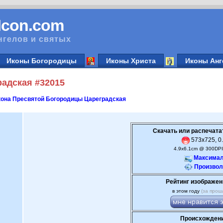
vIcon.com
нгелов и святых
Иконы Богородицы
Иконы Христа
Иконы Анг
адская #32015
она Пресвятой Богородицы Цареградская
Скачать или распечата
573x725, 0.
4.9x6.1cm @ 300DPI
Максимал
Произвол
Рейтинг изображен
в этом году
(за прош
Происхождени