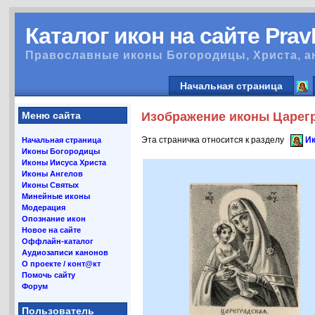
Каталог икон на сайте Pra
Православные иконы Богородицы, Христа, а
Начальная страница
Меню сайта
Изображение иконы Царегр
Эта страничка относится к разделу
Ик
Начальная страница
Иконы Богородицы
Иконы Иисуса Христа
Иконы Ангелов
Иконы Святых
Минейные иконы
Модерация
Опознание икон
Новое на сайте
Оффлайн-каталог
Аудиозаписи канонов
О проекте / конт@кт
Помочь сайту
Форум
Пользователь