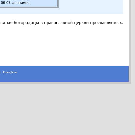
-06-07, анонимно.
святыя Богородицы в православной церкви прославляемых.
х
|
Конт@кты