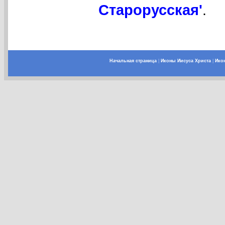
Старорусская'
.
Начальная страница
|
Иконы Иисуса Христа
|
Ико