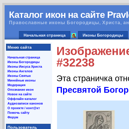
Каталог икон на сайте Prav
Православные иконы Богородицы, Христа, ан
Начальная страница
Иконы Богородицы
Изображение
Меню сайта
Начальная страница
#32238
Иконы Богородицы
Иконы Иисуса Христа
Иконы Ангелов
Эта страничка от
Иконы Святых
Минейные иконы
Модерация
Пресвятой Бого
Опознание икон
Новое на сайте
Оффлайн-каталог
Аудиозаписи канонов
О проекте / конт@кт
Помочь сайту
Форум
Пользователь