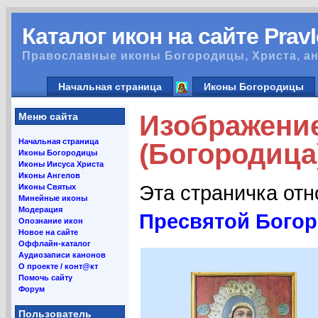
Каталог икон на сайте Prav
Православные иконы Богородицы, Христа, ан
Начальная страница
Иконы Богородицы
Изображение
Меню сайта
Начальная страница
(Богородица)
Иконы Богородицы
Иконы Иисуса Христа
Иконы Ангелов
Эта страничка от
Иконы Святых
Минейные иконы
Модерация
Пресвятой Богор
Опознание икон
Новое на сайте
Оффлайн-каталог
Аудиозаписи канонов
О проекте / конт@кт
Помочь сайту
Форум
Пользователь