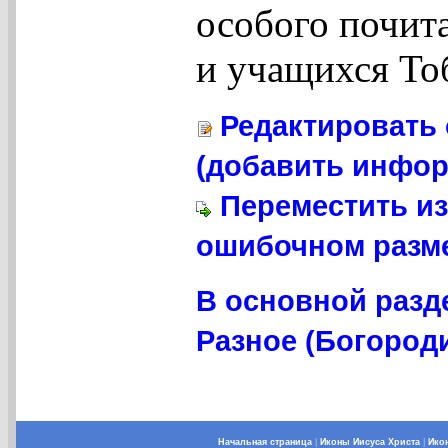
особого почит
и учащихся То
Редактировать 
(добавить инфор
Переместить из
ошибочном разме
В основной разд
Разное (Богороди
Начальная страница
|
Иконы Иисуса Христа
|
Ико