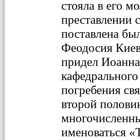
стояла в его м
преставлении 
поставлена был
Феодосия Киев
придел Иоанна
кафедрального 
погребения св
второй половин
многочисленны
именоваться «Т