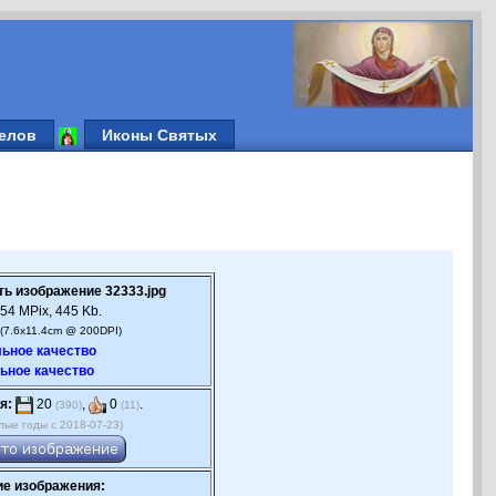
елов
Иконы Святых
ть изображение 32333.jpg
54 MPix, 445 Kb.
(7.6x11.4cm @ 200DPI)
ьное качество
ьное качество
я:
20
,
0
.
(390)
(11)
лые годы с 2018-07-23)
е изображения: