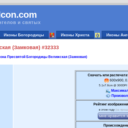
vIcon.com
нгелов и святых
Иконы Богородицы
Иконы Христа
Иконы Анг
кая (Замковая) #32333
она Пресвятой Богородицы Велижская (Замковая)
Скачать или распечата
600x900, 0.
5.1x7.6cm @ 300DPI 
Максимал
Произвол
Рейтинг изображени
в этом году
(за прош
Происхождени