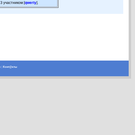
3 участником [
qwerty
].
х
|
Конт@кты