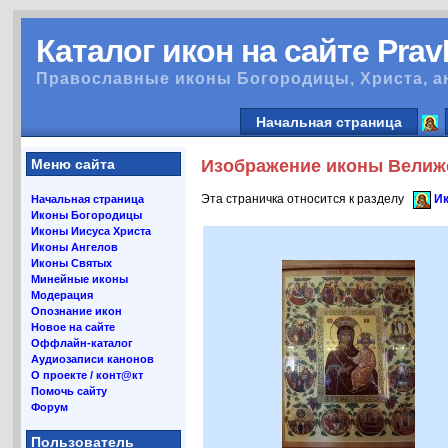
Каталог икон на сайте Pra
Православные иконы Богородицы, Христа, а
Начальная страница
Меню сайта
Изображение иконы Велижс
Эта страничка относится к разделу
Ик
Начальная страница
Иконы Богородицы
Иконы Иисуса Христа
Иконы Ангелов
Иконы Святых
Минейные иконы
Модерация
Опознание икон
Новое на сайте
Оффлайн-каталог
Аудиозаписи канонов
О проекте / конт@кт
Помочь сайту
Форум
Пользователь