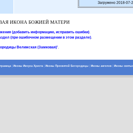
Загружено 2018-07-2
АЯ ИКОНА БОЖИЕЙ МАТЕРИ
ажения (добавить информацию, исправить ошибки)
.
аздел (при ошибочном размещении в этом разделе)
.
городицы Велижская (Замковая)'
.
страница
|
Иконы Иисуса Христа
|
Иконы Пресвятой Богородицы
|
Иконы ангелов
|
Иконы святы