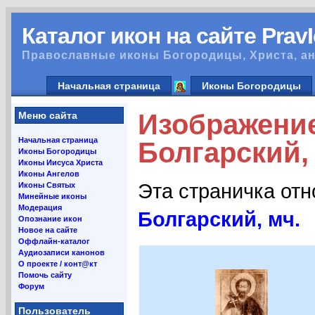
Каталог икон на сайте Prav
Православные иконы Богородицы, Христа, ан
Начальная страница
Иконы Богородицы
Изображени
Меню сайта
Начальная страница
Болгарский, 
Иконы Богородицы
Иконы Иисуса Христа
Иконы Ангелов
Эта страничка от
Иконы Святых
Минейные иконы
Модерация
Болгарский, мч.
Опознание икон
Новое на сайте
Оффлайн-каталог
Аудиозаписи канонов
О проекте / конт@кт
Помочь сайту
Форум
Пользователь