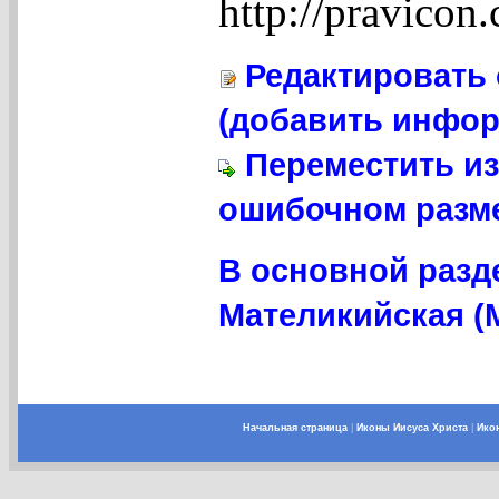
http://pravico
Редактировать 
(добавить инфор
Переместить из
ошибочном разме
В основной разд
Мателикийская (
Начальная страница
|
Иконы Иисуса Христа
|
Ико