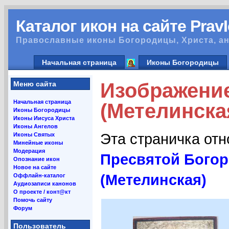
Каталог икон на сайте Prav
Православные иконы Богородицы, Христа, ан
Начальная страница
Иконы Богородицы
Изображени
Меню сайта
Начальная страница
(Метелинска
Иконы Богородицы
Иконы Иисуса Христа
Иконы Ангелов
Эта страничка от
Иконы Святых
Минейные иконы
Модерация
Пресвятой Бого
Опознание икон
Новое на сайте
(Метелинская)
Оффлайн-каталог
Аудиозаписи канонов
О проекте / конт@кт
Помочь сайту
Форум
Пользователь