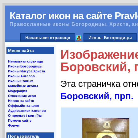
Каталог икон на сайте Prav
Православные иконы Богородицы, Христа, ан
Начальная страница
Иконы Богородицы
Изображени
Меню сайта
Начальная страница
Боровский, 
Иконы Богородицы
Иконы Иисуса Христа
Иконы Ангелов
Эта страничка от
Иконы Святых
Минейные иконы
Модерация
Боровский, прп.
Опознание икон
Новое на сайте
Оффлайн-каталог
Аудиозаписи канонов
О проекте / конт@кт
Помочь сайту
Форум
Пользователь