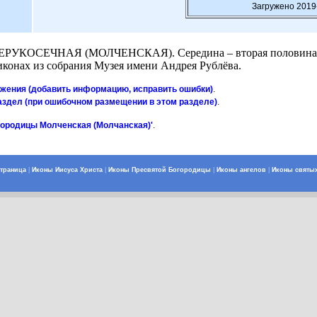
Загружено 2019
ОСЕЧНАЯ (МОЛЧЕНСКАЯ). Середина – вторая половина XVII в
 иконах из собрания Музея имени Андрея Рублёва.
ажения (добавить информацию, исправить ошибки)
.
аздел (при ошибочном размещении в этом разделе)
.
городицы Молченская (Молчанская)'
.
страница
|
Иконы Иисуса Христа
|
Иконы Пресвятой Богородицы
|
Иконы ангелов
|
Иконы святы