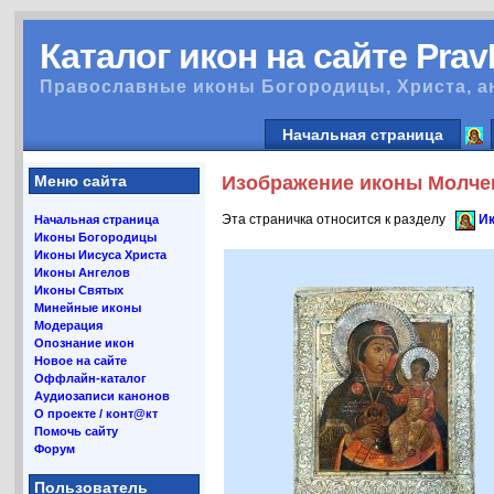
Каталог икон на сайте Pra
Православные иконы Богородицы, Христа, а
Начальная страница
Меню сайта
Изображение иконы Молчен
Эта страничка относится к разделу
Ик
Начальная страница
Иконы Богородицы
Иконы Иисуса Христа
Иконы Ангелов
Иконы Святых
Минейные иконы
Модерация
Опознание икон
Новое на сайте
Оффлайн-каталог
Аудиозаписи канонов
О проекте / конт@кт
Помочь сайту
Форум
Пользователь