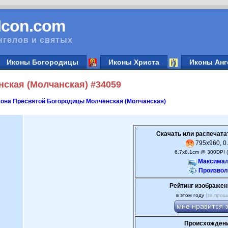
vIcon.com
нгелов и святых
Иконы Богородицы
Иконы Христа
Иконы Анг
ская (Молчанская) #34059
она Пресвятой Богородицы Молченская (Молчанская)
Скачать или распечата
795x960, 0.
6.7x8.1cm @ 300DPI 
Максимал
Произвол
Рейтинг изображен
в этом году
(за прош
Происхождени