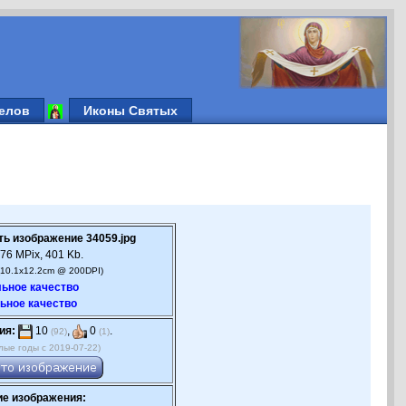
елов
Иконы Святых
ть изображение 34059.jpg
76 MPix, 401 Kb.
(10.1x12.2cm @ 200DPI)
ьное качество
ьное качество
ия:
10
,
0
.
(92)
(1)
лые годы с 2019-07-22)
е изображения: