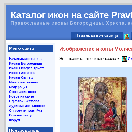
Каталог икон на сайте Pra
Православные иконы Богородицы, Христа, а
Начальная страница
Меню сайта
Изображение иконы Молчен
Эта страничка относится к разделу
Ик
Начальная страница
Иконы Богородицы
Иконы Иисуса Христа
Иконы Ангелов
Иконы Святых
Минейные иконы
Модерация
Опознание икон
Новое на сайте
Оффлайн-каталог
Аудиозаписи канонов
О проекте / конт@кт
Помочь сайту
Форум
Пользователь