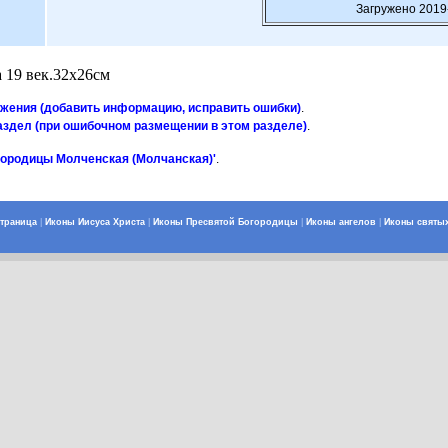
Загружено 2019
 19 век.32х26см
ажения (добавить информацию, исправить ошибки)
.
аздел (при ошибочном размещении в этом разделе)
.
городицы Молченская (Молчанская)'
.
страница
|
Иконы Иисуса Христа
|
Иконы Пресвятой Богородицы
|
Иконы ангелов
|
Иконы святы