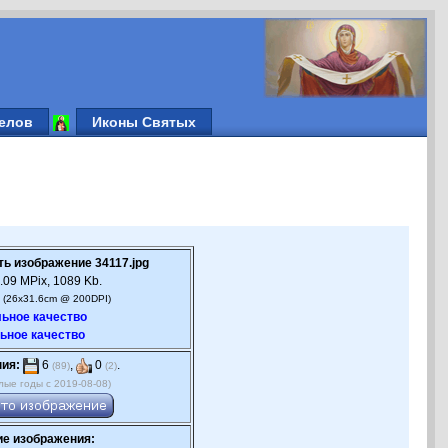
елов
Иконы Святых
ть изображение 34117.jpg
.09 MPix, 1089 Kb.
 (26x31.6cm @ 200DPI)
ьное качество
ьное качество
ния:
6
,
0
.
(89)
(2)
лые годы с 2019-08-08)
е изображения: