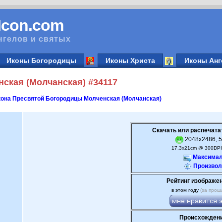
vIcon.com
нгелов и святых
Иконы Богородицы
Иконы Христа
Иконы Анг
ская (Молчанская) #34117
она Пресвятой Богородицы Молченская (Молчанская)
Скачать или распечата
2048x2486, 5
17.3x21cm @ 300DPI
Максимал
Произвол
Рейтинг изображе
в этом году
(за прош
Происхождени