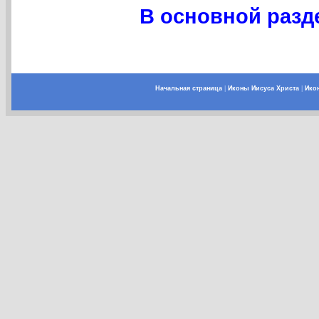
В основной разде
Начальная страница
|
Иконы Иисуса Христа
|
Ико