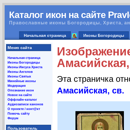
Каталог икон на сайте Prav
Православные иконы Богородицы, Христа, ан
Начальная страница
Иконы Богородицы
Изображени
Меню сайта
Начальная страница
Амасийская, 
Иконы Богородицы
Иконы Иисуса Христа
Иконы Ангелов
Эта страничка от
Иконы Святых
Минейные иконы
Модерация
Амасийская, св.
Опознание икон
Новое на сайте
Оффлайн-каталог
Аудиозаписи канонов
О проекте / конт@кт
Помочь сайту
Форум
Пользователь