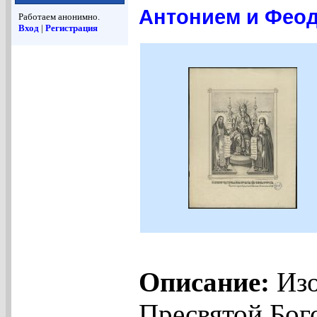
Антонием и Феод
Работаем анонимно.
Вход
|
Регистрация
Описание:
Изо
Пресвятой Бог