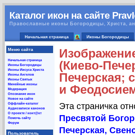
Каталог икон на сайте Prav
Православные иконы Богородицы, Христа, ан
Начальная страница
Иконы Богородицы
Изображение
Меню сайта
Начальная страница
(Киево-Пече
Иконы Богородицы
Иконы Иисуса Христа
Печерская; 
Иконы Ангелов
Иконы Святых
Минейные иконы
и Феодосием
Модерация
Опознание икон
Новое на сайте
Эта страничка от
Оффлайн-каталог
Аудиозаписи канонов
О проекте / конт@кт
Пресвятой Богор
Помочь сайту
Форум
Печерская, Свен
Пользователь