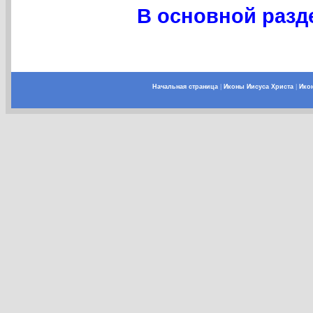
В основной разд
Начальная страница
|
Иконы Иисуса Христа
|
Ико