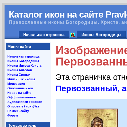
Каталог икон на сайте Prav
Православные иконы Богородицы, Христа, ан
Начальная страница
Иконы Богородицы
Изображени
Меню сайта
Начальная страница
Первозванны
Иконы Богородицы
Иконы Иисуса Христа
Иконы Ангелов
Эта страничка от
Иконы Святых
Минейные иконы
Модерация
Первозванный, а
Опознание икон
Новое на сайте
Оффлайн-каталог
Аудиозаписи канонов
О проекте / конт@кт
Помочь сайту
Форум
Пользователь