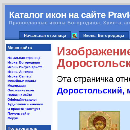
Каталог икон на сайте Prav
Православные иконы Богородицы, Христа, ан
Начальная страница
Иконы Богородицы
Изображени
Меню сайта
Начальная страница
Доростольск
Иконы Богородицы
Иконы Иисуса Христа
Иконы Ангелов
Эта страничка от
Иконы Святых
Минейные иконы
Модерация
Доростольский, 
Опознание икон
Новое на сайте
Оффлайн-каталог
Аудиозаписи канонов
О проекте / конт@кт
Помочь сайту
Форум
Пользователь