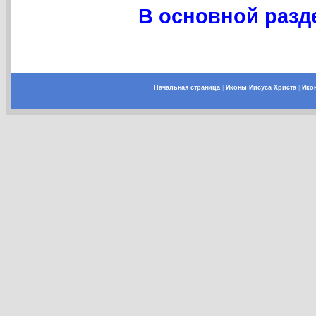
В основной разде
Начальная страница
|
Иконы Иисуса Христа
|
Ико