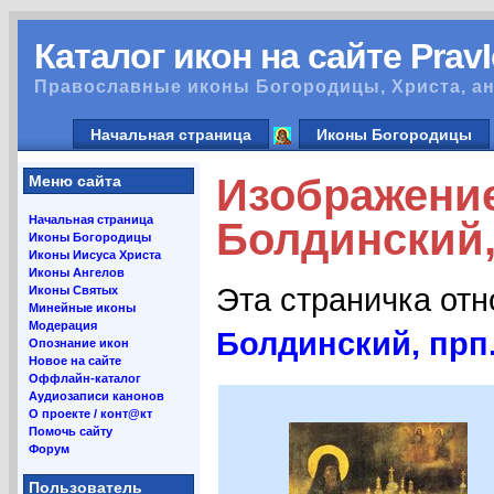
Каталог икон на сайте Prav
Православные иконы Богородицы, Христа, ан
Начальная страница
Иконы Богородицы
Изображени
Меню сайта
Начальная страница
Болдинский,
Иконы Богородицы
Иконы Иисуса Христа
Иконы Ангелов
Эта страничка от
Иконы Святых
Минейные иконы
Модерация
Болдинский, прп
Опознание икон
Новое на сайте
Оффлайн-каталог
Аудиозаписи канонов
О проекте / конт@кт
Помочь сайту
Форум
Пользователь