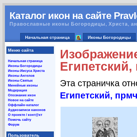
Каталог икон на сайте Prav
Православные иконы Богородицы, Христа, ан
Начальная страница
Иконы Богородицы
Изображени
Меню сайта
Начальная страница
Египетский, 
Иконы Богородицы
Иконы Иисуса Христа
Иконы Ангелов
Эта страничка от
Иконы Святых
Минейные иконы
Модерация
Египетский, прмч
Опознание икон
Новое на сайте
Оффлайн-каталог
Аудиозаписи канонов
О проекте / конт@кт
Помочь сайту
Форум
Пользователь