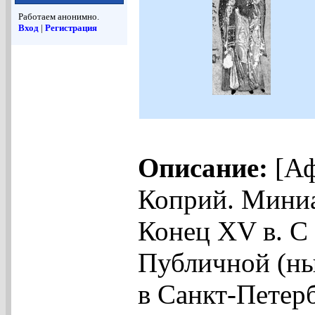
Работаем анонимно.
Вход
|
Регистрация
Описание:
[Аф
Коприй. Миниа
Конец XV в. C 
Публичной (ны
в Санкт-Петерб