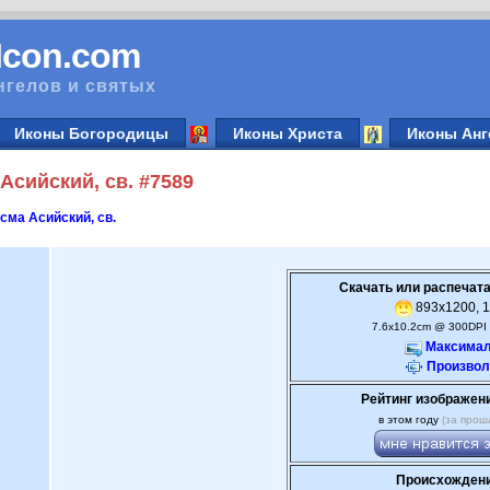
vIcon.com
нгелов и святых
Иконы Богородицы
Иконы Христа
Иконы Анг
сийский, св. #7589
сма Асийский, св.
Скачать или распечата
893x1200, 1
7.6x10.2cm @ 300DPI 
Максимал
Произвол
Рейтинг изображен
в этом году
(за прош
Происхождени