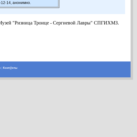
-12-14, анонимно.
 18. Музей "Ризница Троице - Сергиевой Лавры" СПГИХМЗ.
х
|
Конт@кты