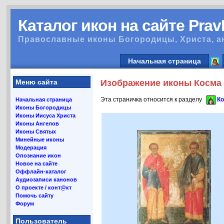
Каталог икон на сайте Pra
Православные иконы Богородицы, Христа, а
Начальная страница
Меню сайта
Изображение иконы Косма А
Эта страничка относится к разделу
Ко
Начальная страница
Иконы Богородицы
Иконы Иисуса Христа
Иконы Ангелов
Иконы Святых
Минейные иконы
Модерация
Опознание икон
Новое на сайте
Оффлайн-каталог
Аудиозаписи канонов
О проекте / конт@кт
Помочь сайту
Форум
Пользователь