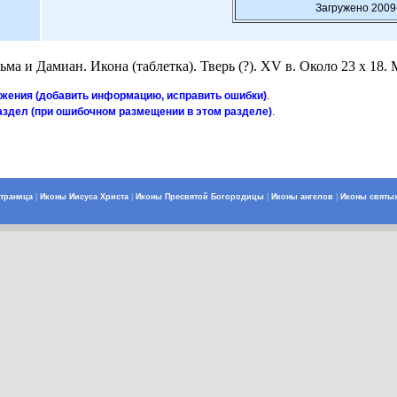
Загружено 2009
осьма и Дамиан. Икона (таблетка). Тверь (?). XV в. Около 23 х
ажения (добавить информацию, исправить ошибки)
.
аздел (при ошибочном размещении в этом разделе)
.
страница
|
Иконы Иисуса Христа
|
Иконы Пресвятой Богородицы
|
Иконы ангелов
|
Иконы святы