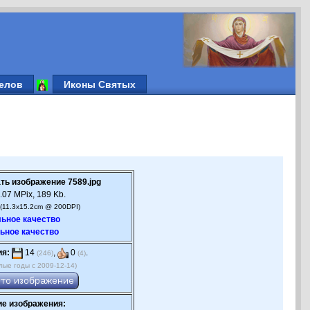
елов
Иконы Святых
ть изображение 7589.jpg
.07 MPix, 189 Kb.
(11.3x15.2cm @ 200DPI)
ьное качество
ьное качество
ия:
14
,
0
.
(246)
(4)
лые годы с 2009-12-14)
е изображения: