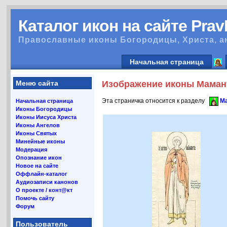
Каталог икон на сайте Pra
Православные иконы Богородицы, Христа, а
Начальная страница
Меню сайта
Изображение иконы Мамант
Эта страничка относится к разделу
Ма
Начальная страница
Иконы Богородицы
Иконы Иисуса Христа
Иконы Ангелов
Иконы Святых
Минейные иконы
Модерация
Опознание икон
Новое на сайте
Оффлайн-каталог
Аудиозаписи канонов
О проекте / конт@кт
Помочь сайту
Форум
Пользователь