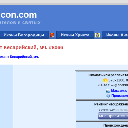
vIcon.com
нгелов и святых
Иконы Богородицы
Иконы Христа
Иконы Анг
 Кесарийский, мч. #8066
мант Кесарийский, мч.
Скачать или распечата
576x1200, 0
4.9x10.2cm @ 300DPI
Максимал
Произвол
Рейтинг изображен
в этом году
(за прош
Происхождени