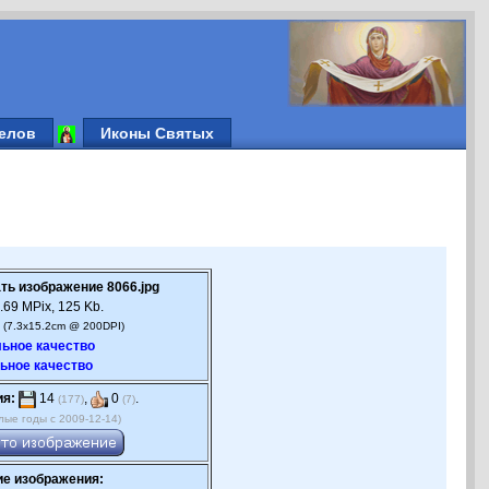
елов
Иконы Святых
ть изображение 8066.jpg
.69 MPix, 125 Kb.
 (7.3x15.2cm @ 200DPI)
ьное качество
ьное качество
ия:
14
,
0
.
(177)
(7)
лые годы с 2009-12-14)
е изображения: