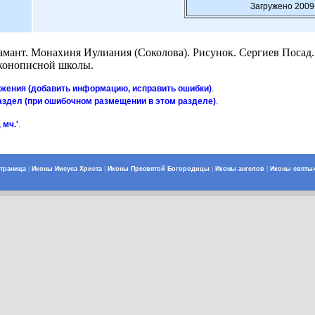
Загружено 2009
амант. Монахиня Иулиания (Соколова). Рисунок. Сергиев Посад. 1
конописной школы.
ажения (добавить информацию, исправить ошибки)
.
аздел (при ошибочном размещении в этом разделе)
.
 мч.'
.
страница
|
Иконы Иисуса Христа
|
Иконы Пресвятой Богородицы
|
Иконы ангелов
|
Иконы святы