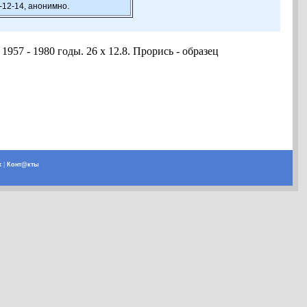
-12-14, анонимно.
957 - 1980 годы. 26 х 12.8. Прорись - образец
х
|
Конт@кты