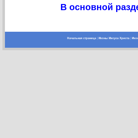
В основной разде
Начальная страница
|
Иконы Иисуса Христа
|
Ико