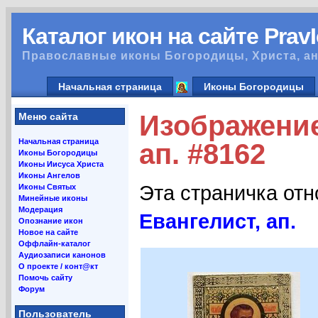
Каталог икон на сайте Prav
Православные иконы Богородицы, Христа, ан
Начальная страница
Иконы Богородицы
Изображение
Меню сайта
Начальная страница
ап. #8162
Иконы Богородицы
Иконы Иисуса Христа
Иконы Ангелов
Эта страничка от
Иконы Святых
Минейные иконы
Модерация
Евангелист, ап.
Опознание икон
Новое на сайте
Оффлайн-каталог
Аудиозаписи канонов
О проекте / конт@кт
Помочь сайту
Форум
Пользователь