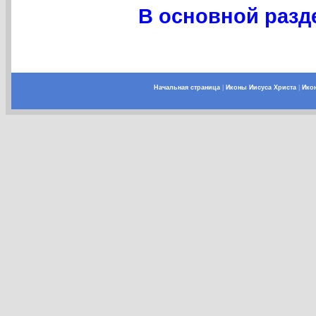
В основной разде
Начальная страница
|
Иконы Иисуса Христа
|
Ико