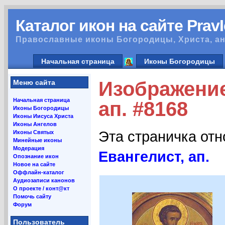
Каталог икон на сайте Prav
Православные иконы Богородицы, Христа, ан
Начальная страница
Иконы Богородицы
Изображение
Меню сайта
Начальная страница
ап. #8168
Иконы Богородицы
Иконы Иисуса Христа
Иконы Ангелов
Эта страничка от
Иконы Святых
Минейные иконы
Модерация
Евангелист, ап.
Опознание икон
Новое на сайте
Оффлайн-каталог
Аудиозаписи канонов
О проекте / конт@кт
Помочь сайту
Форум
Пользователь