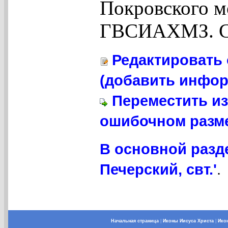
Покровского м
ГВСИАХМЗ. Су
Редактировать 
(добавить инфор
Переместить из
ошибочном разме
В основной разд
Печерский, свт.'
.
Начальная страница
|
Иконы Иисуса Христа
|
Ико