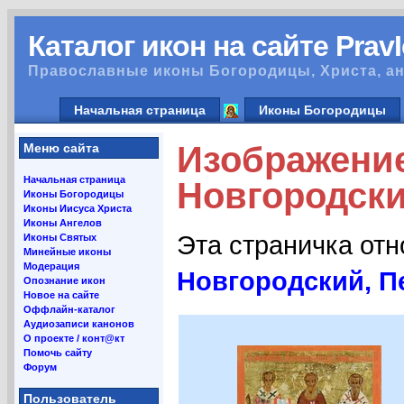
Каталог икон на сайте Prav
Православные иконы Богородицы, Христа, ан
Начальная страница
Иконы Богородицы
Изображени
Меню сайта
Начальная страница
Новгородский
Иконы Богородицы
Иконы Иисуса Христа
Иконы Ангелов
Эта страничка от
Иконы Святых
Минейные иконы
Модерация
Новгородский, Пе
Опознание икон
Новое на сайте
Оффлайн-каталог
Аудиозаписи канонов
О проекте / конт@кт
Помочь сайту
Форум
Пользователь