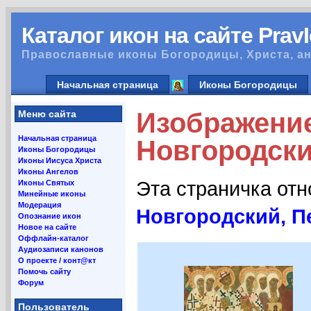
Каталог икон на сайте Prav
Православные иконы Богородицы, Христа, ан
Начальная страница
Иконы Богородицы
Изображени
Меню сайта
Начальная страница
Новгородский
Иконы Богородицы
Иконы Иисуса Христа
Иконы Ангелов
Эта страничка от
Иконы Святых
Минейные иконы
Модерация
Новгородский, Пе
Опознание икон
Новое на сайте
Оффлайн-каталог
Аудиозаписи канонов
О проекте / конт@кт
Помочь сайту
Форум
Пользователь