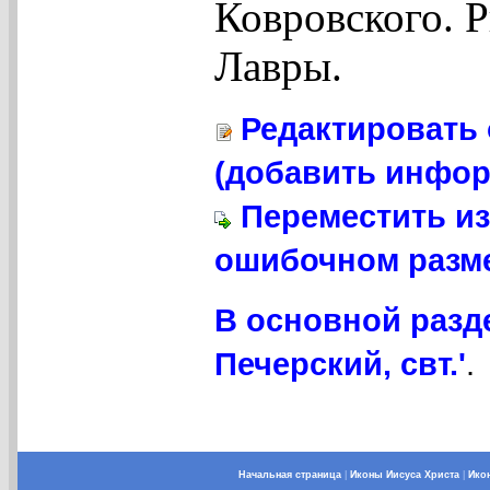
Ковровского. 
Лавры.
Редактировать 
(добавить инфор
Переместить из
ошибочном разме
В основной разд
Печерский, свт.'
.
Начальная страница
|
Иконы Иисуса Христа
|
Ико