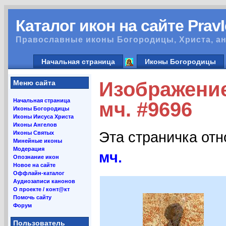
Каталог икон на сайте Prav
Православные иконы Богородицы, Христа, ан
Начальная страница
Иконы Богородицы
Изображение
Меню сайта
Начальная страница
мч. #9696
Иконы Богородицы
Иконы Иисуса Христа
Иконы Ангелов
Эта страничка от
Иконы Святых
Минейные иконы
Модерация
мч.
Опознание икон
Новое на сайте
Оффлайн-каталог
Аудиозаписи канонов
О проекте / конт@кт
Помочь сайту
Форум
Пользователь