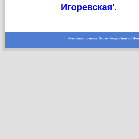
Игоревская'
.
Начальная страница
|
Иконы Иисуса Христа
|
Ико