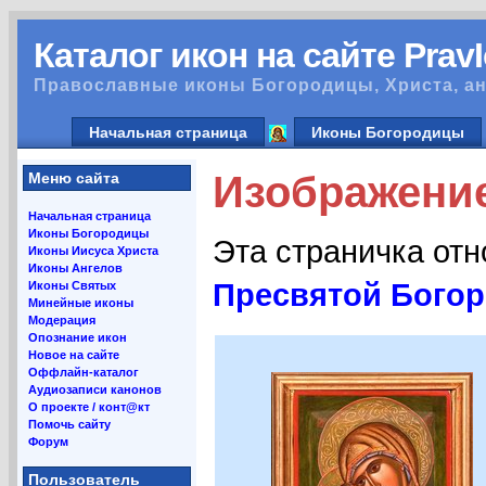
Каталог икон на сайте Prav
Православные иконы Богородицы, Христа, ан
Начальная страница
Иконы Богородицы
Изображение
Меню сайта
Начальная страница
Иконы Богородицы
Эта страничка от
Иконы Иисуса Христа
Иконы Ангелов
Пресвятой Бого
Иконы Святых
Минейные иконы
Модерация
Опознание икон
Новое на сайте
Оффлайн-каталог
Аудиозаписи канонов
О проекте / конт@кт
Помочь сайту
Форум
Пользователь